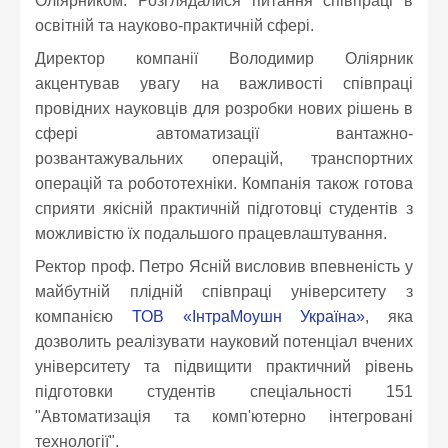
Оліярником. Розглядалися питання співпраці в
освітній та науково-практичній сфері.
Директор компанії Володимир Оліярник
акцентував увагу на важливості співпраці
провідних науковців для розробки нових рішень в
сфері автоматизації вантажно-
розвантажувальних операцій, транспортних
операцій та робототехніки. Компанія також готова
сприяти якісній практичній підготовці студентів з
можливістю їх подальшого працевлаштування.
Ректор проф. Петро Ясній висловив впевненість у
майбутній плідній співпраці університету з
компанією
ТОВ «ІнтраМоушн Україна»
, яка
дозволить реалізувати науковий потенціал вчених
університету та підвищити практичний рівень
підготовки студентів спеціальності 151
"Автоматизація та комп'ютерно інтегровані
технології".