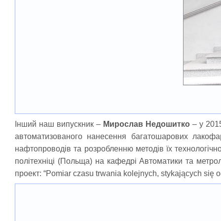
Інший наш випускник –
Мирослав Недошитко
– у 201
автоматизованого нанесення багатошарових лакофарб
нафтопроводів та розробленню методів їх технологічно
політехніці (Польща) на кафедрі Автоматики та метролог
проект: “Pomiar czasu trwania kolejnych, stykających się o