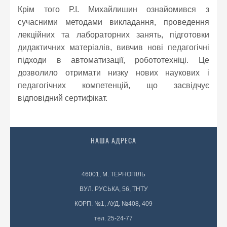
Крім того Р.І. Михайлишин ознайомився з
сучасними методами викладання, проведення
лекційних та лабораторних занять, підготовки
дидактичних матеріалів, вивчив нові педагогічні
підходи в автоматизації, робототехніці. Це
дозволило отримати низку нових наукових і
педагогічних компетенцій, що засвідчує
відповідний сертифікат.
НАША АДРЕСА
46001, М. ТЕРНОПІЛЬ
ВУЛ. РУСЬКА, 56, ТНТУ
КОРП. №1, АУД. №408, 409
тел. 25-24-77