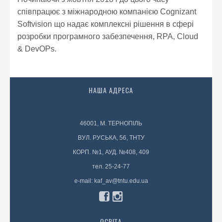
співпрацює з міжнародною компанією Cognizant
Softvision що надає комплексні рішення в сфері
розробки програмного забезпечення, RPA, Cloud
& DevOPs.
НАША АДРЕСА
46001, М. ТЕРНОПІЛЬ
ВУЛ. РУСЬКА, 56, ТНТУ
КОРП. №1, АУД. №408, 409
тел. 25-24-77
e-mail: kaf_av@tntu.edu.ua
ОСВІТА