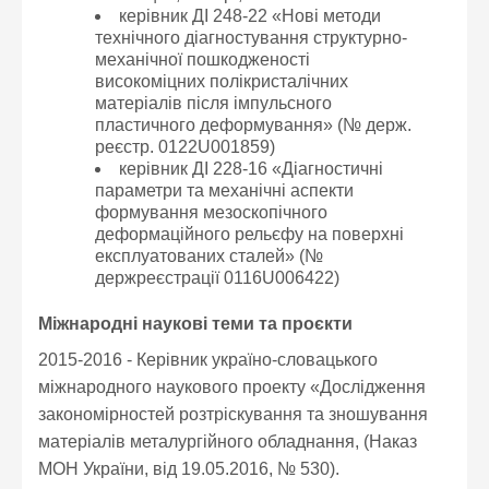
керівник ДІ 248-22 «Нові методи
технічного діагностування структурно-
механічної пошкодженості
високоміцних полікристалічних
матеріалів після імпульсного
пластичного деформування» (№ держ.
реєстр. 0122U001859)
керівник ДІ 228-16 «Діагностичні
параметри та механічні аспекти
формування мезоскопічного
деформаційного рельєфу на поверхні
експлуатованих сталей» (№
держреєстрації 0116U006422)
Міжнародні наукові теми та проєкти
2015-2016 - Керівник україно-словацького
міжнародного наукового проекту «Дослідження
закономірностей розтріскування та зношування
матеріалів металургійного обладнання, (Наказ
МОН України, від 19.05.2016, № 530).