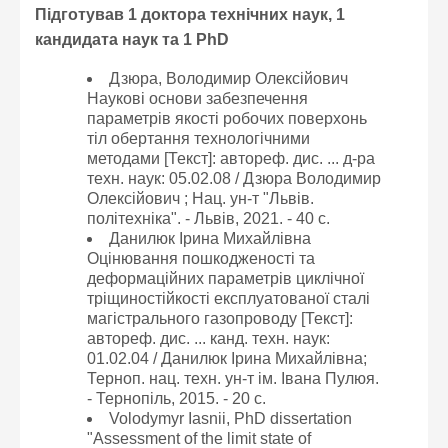
Підготував 1 доктора технічних наук, 1
кандидата наук та 1 PhD
Дзюра, Володимир Олексійович
Наукові основи забезпечення
параметрів якості робочих поверхонь
тіл обертання технологічними
методами [Текст]: автореф. дис. ... д-ра
техн. наук: 05.02.08 / Дзюра Володимир
Олексійович ; Нац. ун-т "Львів.
політехніка". - Львів, 2021. - 40 с.
Данилюк Ірина Михайлівна
Оцінювання пошкодженості та
деформаційних параметрів циклічної
тріщиностійкості експлуатованої сталі
магістрального газопроводу [Текст]:
автореф. дис. ... канд. техн. наук:
01.02.04 / Данилюк Ірина Михайлівна;
Терноп. нац. техн. ун-т ім. Івана Пулюя.
- Тернопіль, 2015. - 20 с.
Volodymyr Iasnii, PhD dissertation
"Assessment of the limit state of