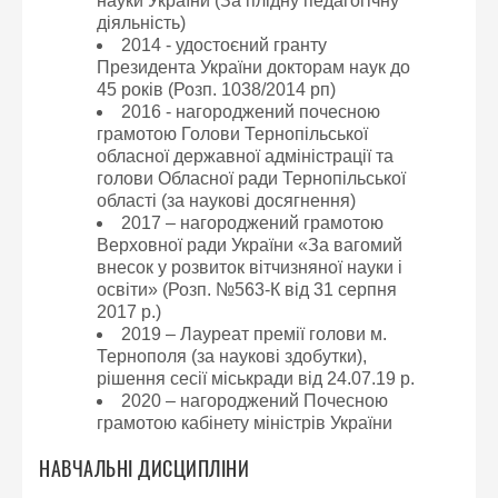
науки України (За плідну педагогічну
діяльність)
2014 - удостоєний гранту
Президента України докторам наук до
45 років (Розп. 1038/2014 рп)
2016 - нагороджений почесною
грамотою Голови Тернопільської
обласної державної адміністрації та
голови Обласної ради Тернопільської
області (за наукові досягнення)
2017 – нагороджений грамотою
Верховної ради України «За вагомий
внесок у розвиток вітчизняної науки і
освіти» (Розп. №563-К від 31 серпня
2017 р.)
2019 – Лауреат премії голови м.
Тернополя (за наукові здобутки),
рішення сесії міськради від 24.07.19 р.
2020 – нагороджений Почесною
грамотою кабінету міністрів України
НАВЧАЛЬНІ ДИСЦИПЛІНИ