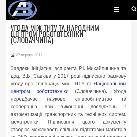
УГОДА МІЖ ТНТУ ТА НАРОДНИМ
ЦЕНТРОМ РОБОТОТЕХНІКИ
(СЛОВАЧЧИНА)
27 червня 2017
Завдяки ініціативі аспіранта Р.І. Михайлишина та
доц. В.Б. Савківа у 2017 році підписано рамкову
угоду про співпрацю між ТНТУ та
Національним
центром робототехніки
(Словаччина). Угода
передбачає наукове співробітництво та
кооперацію при виконанні досліджень з
автоматизації транспортних та технічних систем,
мехатроніки. Підписання цього документу
створює можливості спільної підготовки магістрів