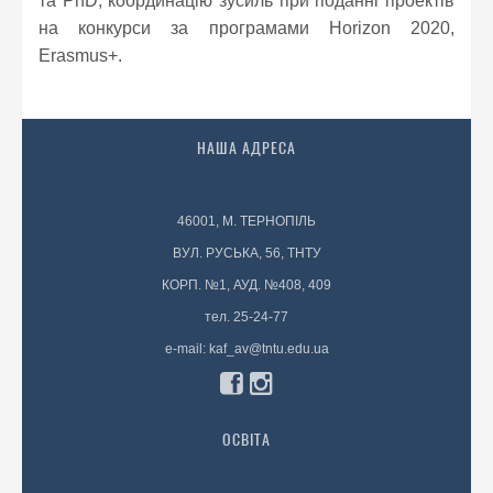
та PhD, координацію зусиль при поданні проектів
на конкурси за програмами Horizon 2020,
Erasmus+.
НАША АДРЕСА
46001, М. ТЕРНОПІЛЬ
ВУЛ. РУСЬКА, 56, ТНТУ
КОРП. №1, АУД. №408, 409
тел. 25-24-77
e-mail: kaf_av@tntu.edu.ua
ОСВІТА